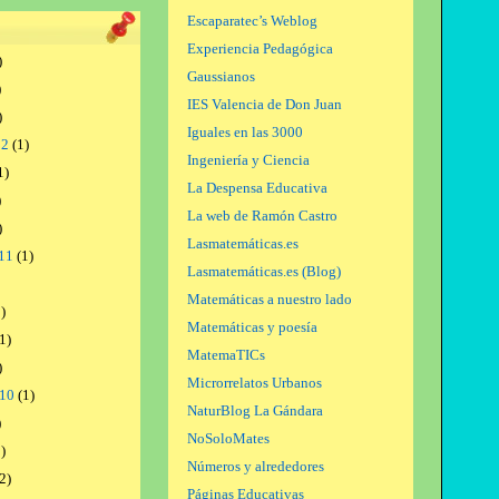
Escaparatec’s Weblog
Experiencia Pedagógica
)
Gaussianos
)
IES Valencia de Don Juan
)
Iguales en las 3000
12
(1)
Ingeniería y Ciencia
1)
La Despensa Educativa
)
La web de Ramón Castro
)
Lasmatemáticas.es
11
(1)
Lasmatemáticas.es (Blog)
Matemáticas a nuestro lado
)
Matemáticas y poesía
1)
MatemaTICs
)
Microrrelatos Urbanos
010
(1)
NaturBlog La Gándara
)
NoSoloMates
)
Números y alrededores
2)
Páginas Educativas