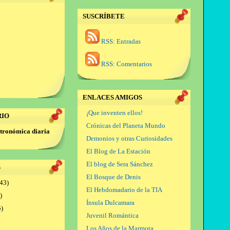
SUSCRÍBETE
RSS: Entradas
RSS: Comentarios
ENLACES AMIGOS
¡Que inventen ellos!
RIO
Crónicas del Planeta Mundo
tronómica diaria
Demonios y otras Curiosidades
El Blog de La Estación
El blog de Sera Sánchez
S
El Bosque de Denis
43)
El Hebdomadario de la TIA
)
Ínsula Dulcamara
)
Juvenil Romántica
Los Años de la Marmota