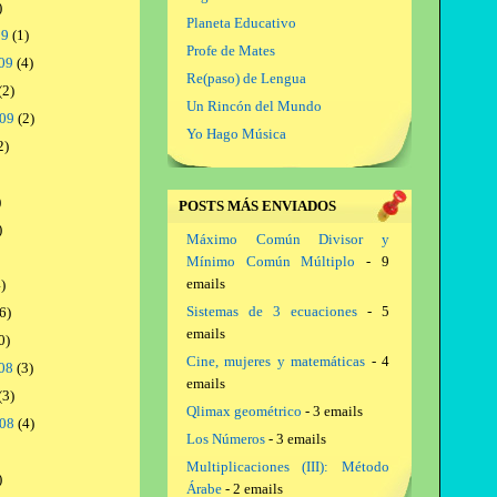
)
Planeta Educativo
09
(1)
Profe de Mates
09
(4)
Re(paso) de Lengua
(2)
Un Rincón del Mundo
009
(2)
Yo Hago Música
2)
)
POSTS MÁS ENVIADOS
)
Máximo Común Divisor y
Mínimo Común Múltiplo
- 9
emails
)
Sistemas de 3 ecuaciones
- 5
6)
emails
0)
Cine, mujeres y matemáticas
- 4
08
(3)
emails
(3)
Qlimax geométrico
- 3 emails
008
(4)
Los Números
- 3 emails
Multiplicaciones (III): Método
)
Árabe
- 2 emails