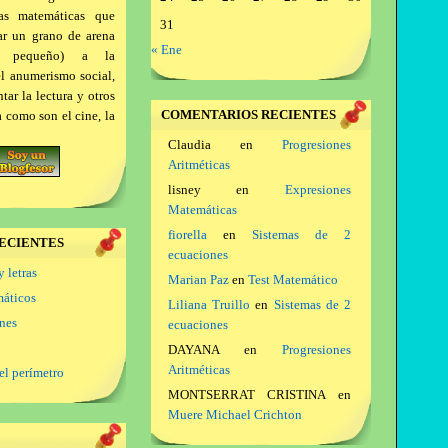
as matemáticas que
31
ar un grano de arena
« Ene
a pequeño) a la
el anumerismo social,
ar la lectura y otros
COMENTARIOS RECIENTES
a como son el cine, la
Claudia
en
Progresiones
Aritméticas
lisney
en
Expresiones
Matemáticas
fiorella
en
Sistemas de 2
ECIENTES
ecuaciones
y letras
Marian Paz
en
Test Matemático
máticos
Liliana Truillo
en
Sistemas de 2
ones
ecuaciones
DAYANA
en
Progresiones
Aritméticas
el perímetro
MONTSERRAT CRISTINA
en
Muere Michael Crichton