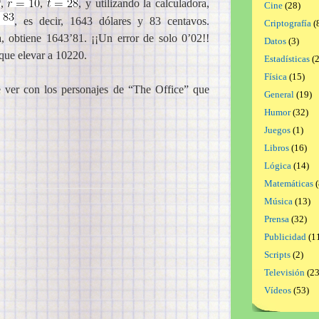
,
,
, y utilizando la calculadora,
Cine
(28)
, es decir, 1643 dólares y 83 centavos.
Criptografía
(
, obtiene 1643’81. ¡¡Un error de solo 0’02!!
Datos
(3)
que elevar a 10220.
Estadísticas
(2
Física
(15)
 ver con los personajes de “The Office” que
General
(19)
Humor
(32)
Juegos
(1)
Libros
(16)
Lógica
(14)
Matemáticas
(
Música
(13)
Prensa
(32)
Publicidad
(1
Scripts
(2)
Televisión
(23
Vídeos
(53)