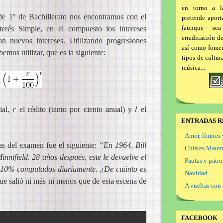
en torno a l
de 1º de Bachillerato nos encontramos con el
pretende aport
(aunque se
terés Simple, en el compuesto los intereses
erradicación d
n nuevos intereses. Utilizando progresiones
así como foment
emos utilizar, que es la siguiente:
tipos de cultur
música...
cial,
el rédito (tanto por ciento anual) y
el
ENTRADAS R
Amor, límites 
s del examen fue el siguiente:
“En 1964, Bill
Chistes Mate
nnifield. 28 años después, este le devuelve el
Pautas y patr
el 10% computados diariamente. ¿De cuánto es
Navidad
que salió ni más ni menos que de esta escena de
A vueltas con 
FACEBOOK