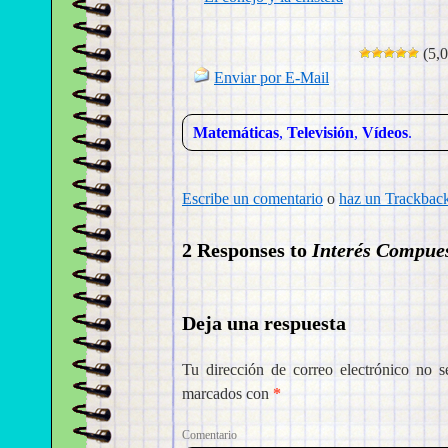
(5,0
Enviar por E-Mail
Matemáticas
,
Televisión
,
Vídeos
.
Escribe un comentario
o
haz un Trackbac
2 Responses to
Interés Compue
Deja una respuesta
Tu dirección de correo electrónico no s
marcados con
*
Come