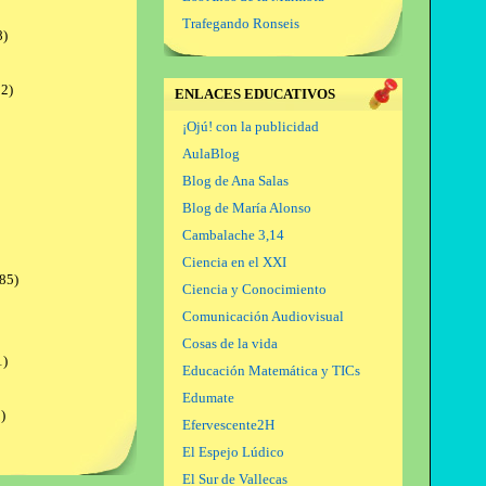
Trafegando Ronseis
8)
2)
ENLACES EDUCATIVOS
¡Ojú! con la publicidad
AulaBlog
Blog de Ana Salas
Blog de María Alonso
Cambalache 3,14
Ciencia en el XXI
85)
Ciencia y Conocimiento
Comunicación Audiovisual
Cosas de la vida
1)
Educación Matemática y TICs
Edumate
)
Efervescente2H
El Espejo Lúdico
El Sur de Vallecas