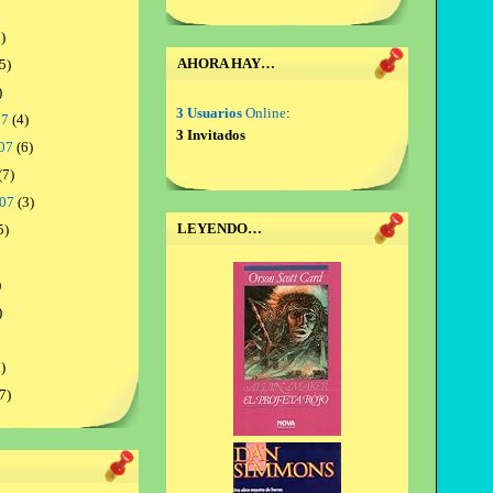
)
AHORA HAY…
5)
)
3 Usuarios
Online
:
07
(4)
3 Invitados
07
(6)
(7)
007
(3)
LEYENDO…
5)
)
)
)
7)