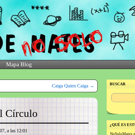
Mapa Blog
BUSCAR
Caiga Quien Caiga
→
l Círculo
¿QUÉ ES EST
07, a las 12:01
NoSoloMates e