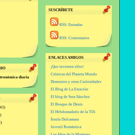
SUSCRÍBETE
RSS: Entradas
RSS: Comentarios
ENLACES AMIGOS
¡Que inventen ellos!
RIO
Crónicas del Planeta Mundo
tronómica diaria
Demonios y otras Curiosidades
El Blog de La Estación
El blog de Sera Sánchez
S
El Bosque de Denis
43)
El Hebdomadario de la TIA
)
Ínsula Dulcamara
)
Juvenil Romántica
Los Años de la Marmota