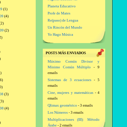
)
Planeta Educativo
09
(1)
Profe de Mates
09
(4)
Re(paso) de Lengua
(2)
Un Rincón del Mundo
009
(2)
Yo Hago Música
2)
)
POSTS MÁS ENVIADOS
)
Máximo Común Divisor y
Mínimo Común Múltiplo
- 9
)
emails
6)
Sistemas de 3 ecuaciones
- 5
emails
0)
Cine, mujeres y matemáticas
- 4
08
(3)
emails
(3)
Qlimax geométrico
- 3 emails
008
(4)
Los Números
- 3 emails
Multiplicaciones (III): Método
)
Árabe
- 2 emails