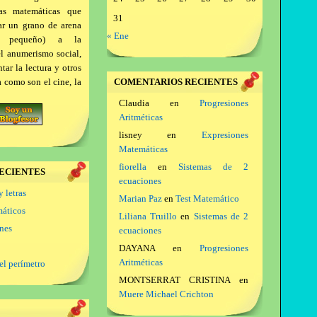
as matemáticas que
31
ar un grano de arena
« Ene
a pequeño) a la
el anumerismo social,
ar la lectura y otros
a como son el cine, la
COMENTARIOS RECIENTES
Claudia
en
Progresiones
Aritméticas
lisney
en
Expresiones
Matemáticas
fiorella
en
Sistemas de 2
ECIENTES
ecuaciones
y letras
Marian Paz
en
Test Matemático
máticos
Liliana Truillo
en
Sistemas de 2
ones
ecuaciones
DAYANA
en
Progresiones
Aritméticas
el perímetro
MONTSERRAT CRISTINA
en
Muere Michael Crichton