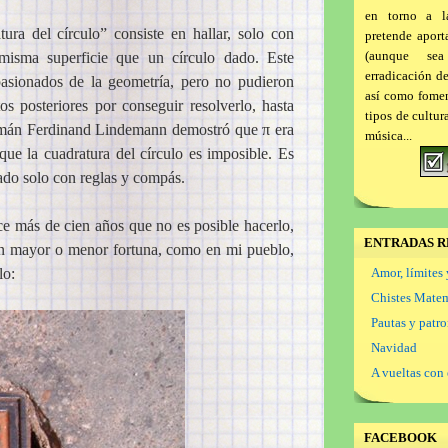
en torno a l
ra del círculo” consiste en hallar, solo con
pretende aport
(aunque se
isma superficie que un círculo dado. Este
erradicación d
pasionados de la geometría, pero no pudieron
así como foment
os posteriores por conseguir resolverlo, hasta
tipos de cultur
lemán Ferdinand Lindemann demostró que π era
música...
que la cuadratura del círculo es imposible. Es
cado solo con reglas y compás.
e más de cien años que no es posible hacerlo,
ENTRADAS R
on mayor o menor fortuna, como en mi pueblo,
lo:
Amor, límites 
Chistes Mate
Pautas y patr
Navidad
A vueltas con 
FACEBOOK