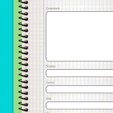
Come
No
Correo e
Web