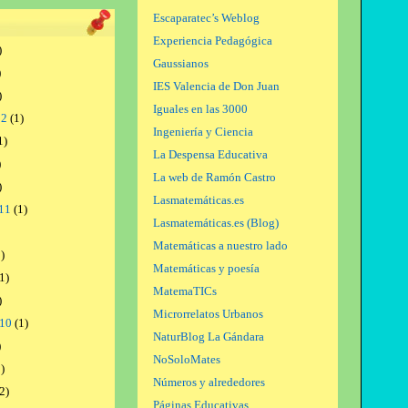
Escaparatec’s Weblog
Experiencia Pedagógica
)
Gaussianos
)
IES Valencia de Don Juan
)
Iguales en las 3000
12
(1)
Ingeniería y Ciencia
1)
La Despensa Educativa
)
La web de Ramón Castro
)
Lasmatemáticas.es
11
(1)
Lasmatemáticas.es (Blog)
Matemáticas a nuestro lado
)
Matemáticas y poesía
1)
MatemaTICs
)
Microrrelatos Urbanos
010
(1)
NaturBlog La Gándara
)
NoSoloMates
)
Números y alrededores
2)
Páginas Educativas