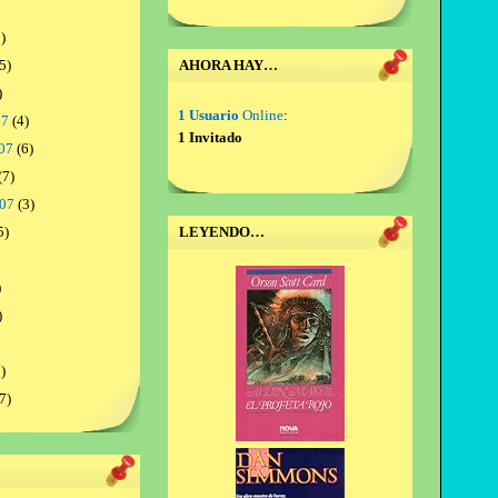
)
5)
AHORA HAY…
)
1 Usuario
Online
:
07
(4)
1 Invitado
07
(6)
(7)
007
(3)
5)
LEYENDO…
)
)
)
7)