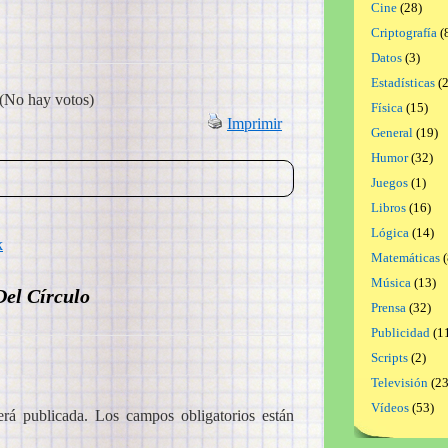
Cine
(28)
Criptografía
(
Datos
(3)
Estadísticas
(2
(No hay votos)
Física
(15)
Imprimir
General
(19)
Humor
(32)
Juegos
(1)
Libros
(16)
Lógica
(14)
k
Matemáticas
(
Música
(13)
el Círculo
Prensa
(32)
Publicidad
(1
Scripts
(2)
Televisión
(23
Vídeos
(53)
erá publicada.
Los campos obligatorios están