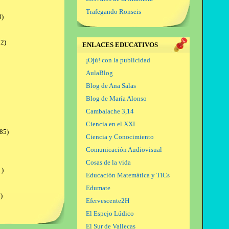
Trafegando Ronseis
8)
2)
ENLACES EDUCATIVOS
¡Ojú! con la publicidad
AulaBlog
Blog de Ana Salas
Blog de María Alonso
Cambalache 3,14
Ciencia en el XXI
85)
Ciencia y Conocimiento
Comunicación Audiovisual
Cosas de la vida
1)
Educación Matemática y TICs
Edumate
)
Efervescente2H
El Espejo Lúdico
El Sur de Vallecas