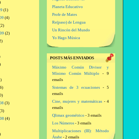
)
Planeta Educativo
09
(1)
Profe de Mates
09
(4)
Re(paso) de Lengua
(2)
Un Rincón del Mundo
009
(2)
Yo Hago Música
2)
)
POSTS MÁS ENVIADOS
)
Máximo Común Divisor y
Mínimo Común Múltiplo
- 9
)
emails
6)
Sistemas de 3 ecuaciones
- 5
emails
0)
Cine, mujeres y matemáticas
- 4
08
(3)
emails
(3)
Qlimax geométrico
- 3 emails
008
(4)
Los Números
- 3 emails
Multiplicaciones (III): Método
)
Árabe
- 2 emails