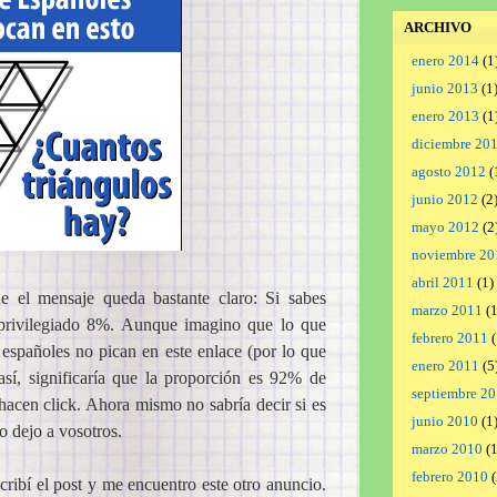
ARCHIVO
enero 2014
(1
junio 2013
(1
enero 2013
(1
diciembre 20
agosto 2012
(
junio 2012
(2
mayo 2012
(2
noviembre 20
abril 2011
(1)
ue el mensaje queda bastante claro: Si sabes
marzo 2011
(1
n privilegiado 8%. Aunque imagino que lo que
febrero 2011
(
 españoles no pican en este enlace (por lo que
enero 2011
(5
sí, significaría que la proporción es 92% de
septiembre 2
hacen click. Ahora mismo no sabría decir si es
junio 2010
(1
o dejo a vosotros.
marzo 2010
(1
febrero 2010
(
ibí el post y me encuentro este otro anuncio.