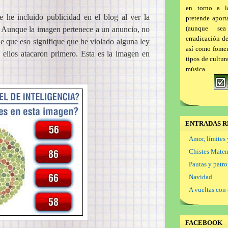
en torno a l
 he incluido publicidad en el blog al ver la
pretende aport
(aunque se
. Aunque la imagen pertenece a un anuncio, no
erradicación d
le que eso signifique que he violado alguna ley
así como foment
ellos atacaron primero. Esta es la imagen en
tipos de cultur
música...
ENTRADAS R
Amor, límites 
Chistes Mate
Pautas y patr
Navidad
A vueltas con 
FACEBOOK