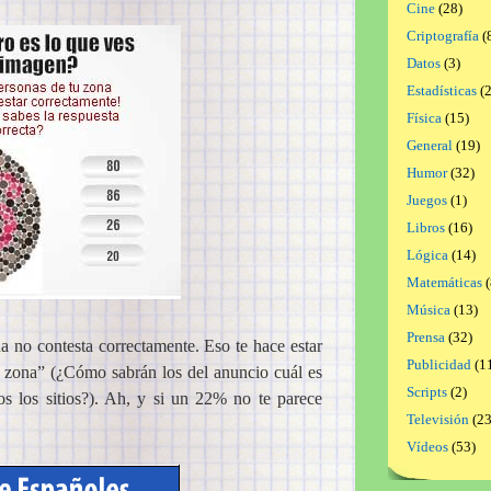
Cine
(28)
Criptografía
(
Datos
(3)
Estadísticas
(2
Física
(15)
General
(19)
Humor
(32)
Juegos
(1)
Libros
(16)
Lógica
(14)
Matemáticas
(
Música
(13)
Prensa
(32)
a no contesta correctamente. Eso te hace estar
Publicidad
(1
u zona” (¿Cómo sabrán los del anuncio cuál es
Scripts
(2)
 los sitios?). Ah, y si un 22% no te parece
Televisión
(23
Vídeos
(53)