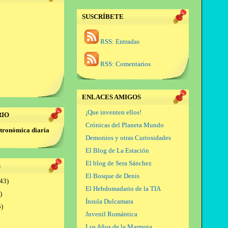
SUSCRÍBETE
RSS: Entradas
RSS: Comentarios
ENLACES AMIGOS
¡Que inventen ellos!
RIO
Crónicas del Planeta Mundo
tronómica diaria
Demonios y otras Curiosidades
El Blog de La Estación
El blog de Sera Sánchez
S
El Bosque de Denis
43)
El Hebdomadario de la TIA
)
Ínsula Dulcamara
)
Juvenil Romántica
Los Años de la Marmota