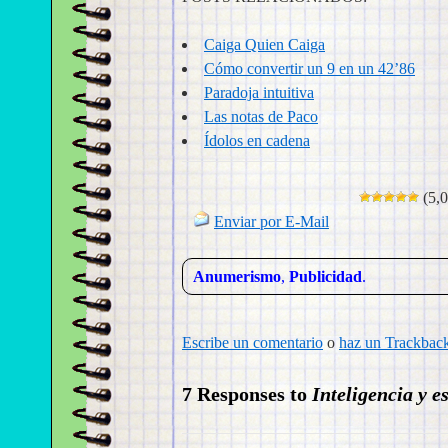
Caiga Quien Caiga
Cómo convertir un 9 en un 42’86
Paradoja intuitiva
Las notas de Paco
Ídolos en cadena
(5,0
Enviar por E-Mail
Anumerismo
,
Publicidad
.
Escribe un comentario
o
haz un Trackbac
7 Responses to
Inteligencia y e