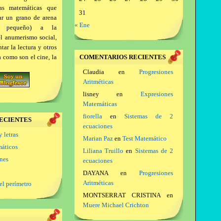
as matemáticas que
31
ar un grano de arena
« Ene
a pequeño) a la
el anumerismo social,
ar la lectura y otros
a como son el cine, la
COMENTARIOS RECIENTES
Claudia
en
Progresiones
Aritméticas
lisney
en
Expresiones
Matemáticas
fiorella
en
Sistemas de 2
ECIENTES
ecuaciones
y letras
Marian Paz
en
Test Matemático
máticos
Liliana Truillo
en
Sistemas de 2
ones
ecuaciones
DAYANA
en
Progresiones
Aritméticas
el perímetro
MONTSERRAT CRISTINA
en
Muere Michael Crichton