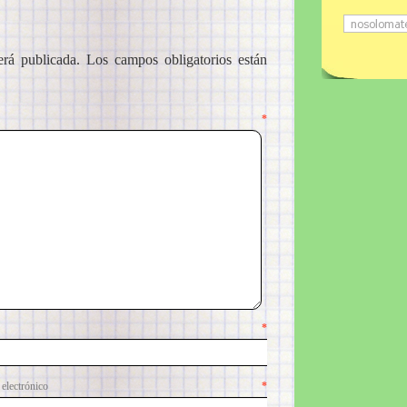
erá publicada.
Los campos obligatorios están
ntario
*
mbre
*
lectrónico
*