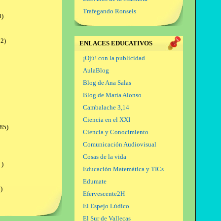
Trafegando Ronseis
8)
2)
ENLACES EDUCATIVOS
¡Ojú! con la publicidad
AulaBlog
Blog de Ana Salas
Blog de María Alonso
Cambalache 3,14
Ciencia en el XXI
85)
Ciencia y Conocimiento
Comunicación Audiovisual
Cosas de la vida
1)
Educación Matemática y TICs
Edumate
)
Efervescente2H
El Espejo Lúdico
El Sur de Vallecas