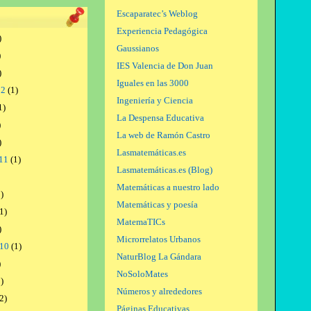
Escaparatec’s Weblog
Experiencia Pedagógica
)
Gaussianos
)
IES Valencia de Don Juan
)
Iguales en las 3000
12
(1)
Ingeniería y Ciencia
1)
La Despensa Educativa
)
La web de Ramón Castro
)
Lasmatemáticas.es
11
(1)
Lasmatemáticas.es (Blog)
Matemáticas a nuestro lado
)
Matemáticas y poesía
1)
MatemaTICs
)
Microrrelatos Urbanos
010
(1)
NaturBlog La Gándara
)
NoSoloMates
)
Números y alrededores
2)
Páginas Educativas