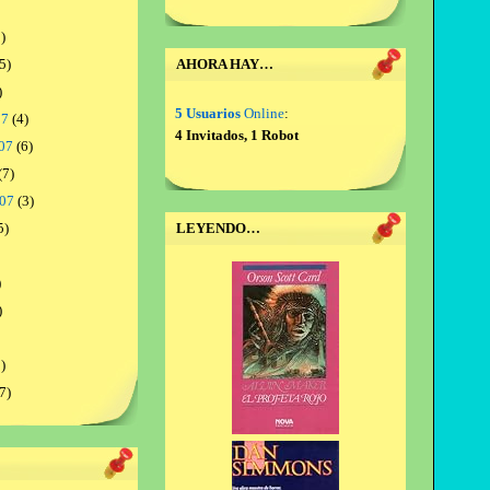
)
5)
AHORA HAY…
)
5 Usuarios
Online
:
07
(4)
4 Invitados, 1 Robot
07
(6)
(7)
007
(3)
5)
LEYENDO…
)
)
)
7)