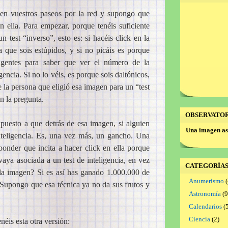
 en vuestros paseos por la red y supongo que
 ella. Para empezar, porque tenéis suficiente
n test “inverso”, esto es: si hacéis click en la
 que sois estúpidos, y si no picáis es porque
eligentes para saber que ver el número de la
encia. Si no lo véis, es porque sois daltónicos,
la persona que eligió esa imagen para un “test
n la pregunta.
OBSERVATO
puesto a que detrás de esa imagen, si alguien
Una imagen as
inteligencia. Es, una vez más, un gancho. Una
ponder que incita a hacer click en ella porque
aya asociada a un test de inteligencia, en vez
CATEGORÍA
la imagen? Si es así has ganado 1.000.000 de
Anumerismo
(
 Supongo que esa técnica ya no da sus frutos y
Astronomía
(9
Calendarios
(5
Ciencia
(2)
enéis esta otra versión: