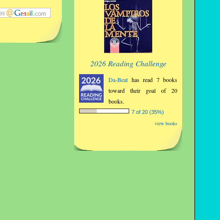
2026 Reading Challenge
Da-Beat
has read 7 books
toward their goal of 20
books.
7 of 20 (35%)
view books