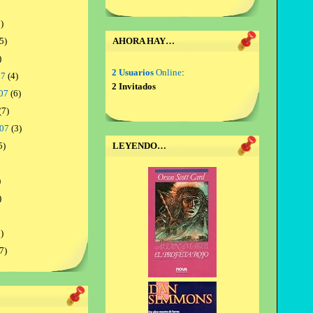
)
5)
AHORA HAY…
)
2 Usuarios
Online
:
07
(4)
2 Invitados
07
(6)
(7)
007
(3)
5)
LEYENDO…
)
)
)
7)