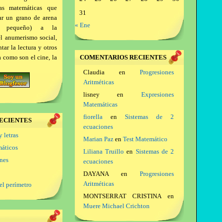
as matemáticas que
31
ar un grano de arena
« Ene
a pequeño) a la
el anumerismo social,
ar la lectura y otros
a como son el cine, la
COMENTARIOS RECIENTES
Claudia
en
Progresiones
Aritméticas
lisney
en
Expresiones
Matemáticas
fiorella
en
Sistemas de 2
ECIENTES
ecuaciones
y letras
Marian Paz
en
Test Matemático
máticos
Liliana Truillo
en
Sistemas de 2
ones
ecuaciones
DAYANA
en
Progresiones
Aritméticas
el perímetro
MONTSERRAT CRISTINA
en
Muere Michael Crichton