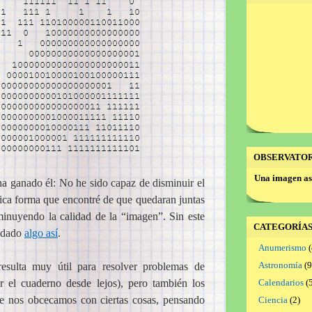
OBSERVATO
Una imagen as
 ganado él: No he sido capaz de disminuir el
nica forma que encontré de que quedaran juntas
minuyendo la calidad de la “imagen”. Sin este
CATEGORÍA
uedado
algo así
.
Anumerismo
(
Astronomía
(9
 resulta muy útil para resolver problemas de
r el cuaderno desde lejos), pero también los
Calendarios
(5
te nos obcecamos con ciertas cosas, pensando
Ciencia
(2)