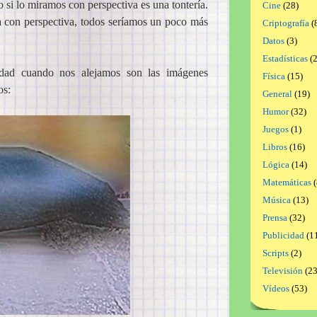
o si lo miramos con perspectiva es una tontería.
Cine
(28)
a con perspectiva, todos seríamos un poco más
Criptografía
(
Datos
(3)
Estadísticas
(2
dad cuando nos alejamos son las imágenes
Física
(15)
os:
General
(19)
Humor
(32)
Juegos
(1)
Libros
(16)
Lógica
(14)
Matemáticas
(
Música
(13)
Prensa
(32)
Publicidad
(1
Scripts
(2)
Televisión
(23
Vídeos
(53)