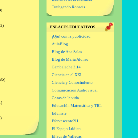
Trafegando Ronseis
8)
2)
ENLACES EDUCATIVOS
¡Ojú! con la publicidad
AulaBlog
Blog de Ana Salas
Blog de María Alonso
Cambalache 3,14
Ciencia en el XXI
85)
Ciencia y Conocimiento
Comunicación Audiovisual
Cosas de la vida
1)
Educación Matemática y TICs
Edumate
)
Efervescente2H
El Espejo Lúdico
El Sur de Vallecas