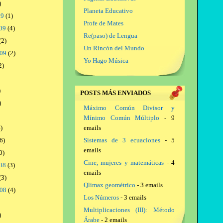
)
Planeta Educativo
09
(1)
Profe de Mates
09
(4)
Re(paso) de Lengua
(2)
Un Rincón del Mundo
009
(2)
Yo Hago Música
2)
)
POSTS MÁS ENVIADOS
)
Máximo Común Divisor y
Mínimo Común Múltiplo
- 9
)
emails
6)
Sistemas de 3 ecuaciones
- 5
emails
0)
Cine, mujeres y matemáticas
- 4
08
(3)
emails
(3)
Qlimax geométrico
- 3 emails
008
(4)
Los Números
- 3 emails
Multiplicaciones (III): Método
)
Árabe
- 2 emails