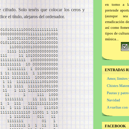
en torno a l
 cifrado. Solo tenéis que colocar los ceros y
pretende aport
(aunque se
ce el título, alejaros del ordenador.
erradicación d
así como foment
tipos de cultur
música...
ENTRADAS R
Amor, límites 
Chistes Mate
Pautas y patr
Navidad
A vueltas con 
FACEBOOK