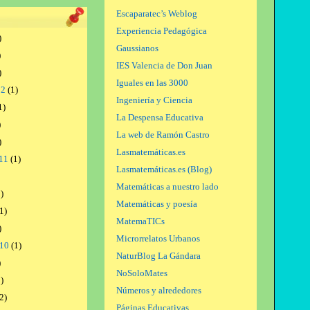
Escaparatec’s Weblog
Experiencia Pedagógica
)
Gaussianos
)
IES Valencia de Don Juan
)
Iguales en las 3000
12
(1)
Ingeniería y Ciencia
1)
La Despensa Educativa
)
La web de Ramón Castro
)
Lasmatemáticas.es
11
(1)
Lasmatemáticas.es (Blog)
Matemáticas a nuestro lado
)
Matemáticas y poesía
1)
MatemaTICs
)
Microrrelatos Urbanos
010
(1)
NaturBlog La Gándara
)
NoSoloMates
)
Números y alrededores
2)
Páginas Educativas