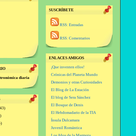
SUSCRÍBETE
RSS: Entradas
RSS: Comentarios
ENLACES AMIGOS
¡Que inventen ellos!
RIO
Crónicas del Planeta Mundo
tronómica diaria
Demonios y otras Curiosidades
El Blog de La Estación
El blog de Sera Sánchez
S
El Bosque de Denis
43)
El Hebdomadario de la TIA
)
Ínsula Dulcamara
)
Juvenil Romántica
Los Años de la Marmota