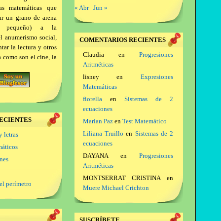
as matemáticas que
« Abr
Jun »
ar un grano de arena
a pequeño) a la
el anumerismo social,
COMENTARIOS RECIENTES
ar la lectura y otros
Claudia
en
Progresiones
a como son el cine, la
Aritméticas
lisney
en
Expresiones
Matemáticas
fiorella
en
Sistemas de 2
ecuaciones
ECIENTES
Marian Paz
en
Test Matemático
Liliana Truillo
en
Sistemas de 2
y letras
ecuaciones
máticos
DAYANA
en
Progresiones
ones
Aritméticas
MONTSERRAT CRISTINA
en
el perímetro
Muere Michael Crichton
SUSCRÍBETE