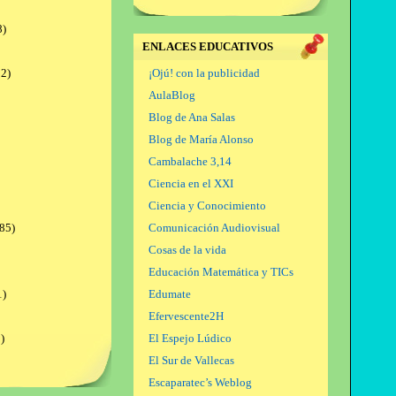
8)
ENLACES EDUCATIVOS
2)
¡Ojú! con la publicidad
AulaBlog
Blog de Ana Salas
Blog de María Alonso
Cambalache 3,14
Ciencia en el XXI
Ciencia y Conocimiento
85)
Comunicación Audiovisual
Cosas de la vida
Educación Matemática y TICs
1)
Edumate
Efervescente2H
)
El Espejo Lúdico
El Sur de Vallecas
Escaparatec’s Weblog