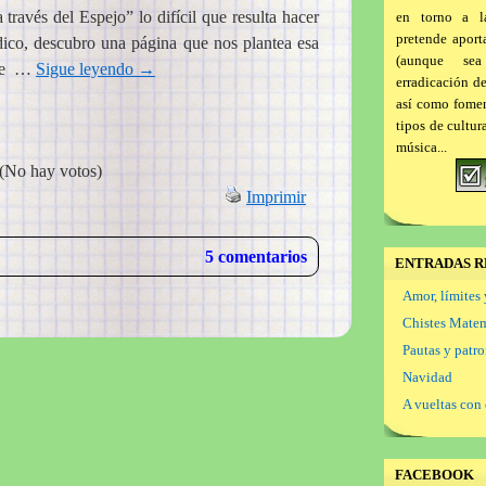
través del Espejo” lo difícil que resulta hacer
en torno a l
pretende aport
ódico, descubro una página que nos plantea esa
(aunque se
rse …
Sigue leyendo
→
erradicación d
así como foment
tipos de cultur
música...
(No hay votos)
Imprimir
5 comentarios
ENTRADAS R
Amor, límites 
Chistes Mate
Pautas y patr
Navidad
A vueltas con 
FACEBOOK