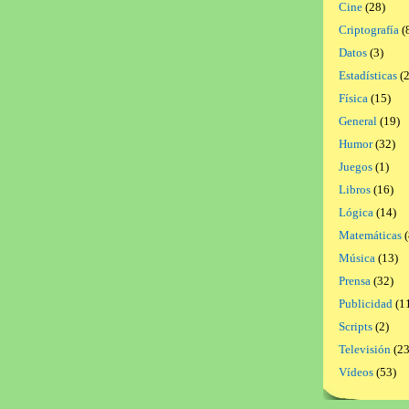
Cine
(28)
Criptografía
(
Datos
(3)
Estadísticas
(2
Física
(15)
General
(19)
Humor
(32)
Juegos
(1)
Libros
(16)
Lógica
(14)
Matemáticas
(
Música
(13)
Prensa
(32)
Publicidad
(1
Scripts
(2)
Televisión
(23
Vídeos
(53)