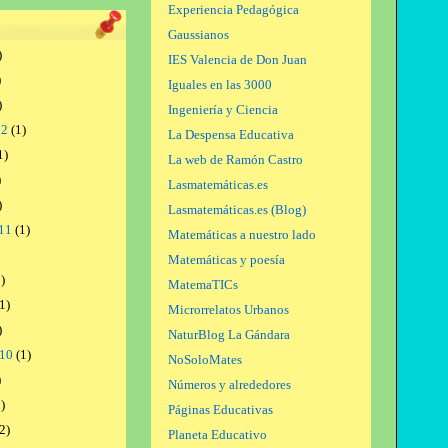
Experiencia Pedagógica
Gaussianos
)
IES Valencia de Don Juan
)
Iguales en las 3000
)
Ingeniería y Ciencia
12
(1)
La Despensa Educativa
1)
La web de Ramón Castro
)
Lasmatemáticas.es
)
Lasmatemáticas.es (Blog)
11
(1)
Matemáticas a nuestro lado
Matemáticas y poesía
)
MatemaTICs
1)
Microrrelatos Urbanos
)
NaturBlog La Gándara
010
(1)
NoSoloMates
)
Números y alrededores
)
Páginas Educativas
2)
Planeta Educativo