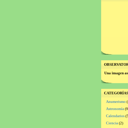
OBSERVATO
Una imagen as
CATEGORÍA
Anumerismo
(
Astronomía
(9
Calendarios
(5
Ciencia
(2)