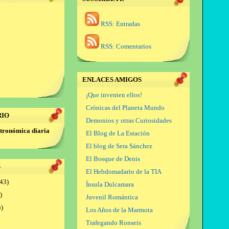
RSS: Entradas
RSS: Comentarios
ENLACES AMIGOS
¡Que inventen ellos!
Crónicas del Planeta Mundo
RIO
Demonios y otras Curiosidades
tronómica diaria
El Blog de La Estación
El blog de Sera Sánchez
El Bosque de Denis
S
El Hebdomadario de la TIA
43)
Ínsula Dulcamara
)
Juvenil Romántica
)
Los Años de la Marmota
Trafegando Ronseis