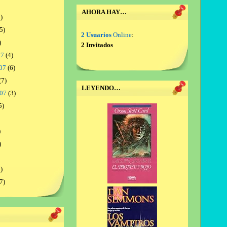
AHORA HAY…
)
5)
2 Usuarios
Online
:
)
2 Invitados
07
(4)
07
(6)
(7)
LEYENDO…
007
(3)
5)
)
)
)
7)