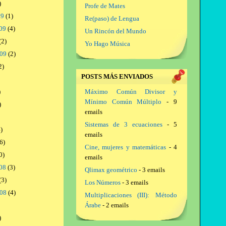
)
Profe de Mates
09
(1)
Re(paso) de Lengua
09
(4)
Un Rincón del Mundo
(2)
Yo Hago Música
009
(2)
2)
POSTS MÁS ENVIADOS
)
Máximo Común Divisor y
Mínimo Común Múltiplo
- 9
)
emails
Sistemas de 3 ecuaciones
- 5
)
emails
6)
Cine, mujeres y matemáticas
- 4
0)
emails
08
(3)
Qlimax geométrico
- 3 emails
(3)
Los Números
- 3 emails
008
(4)
Multiplicaciones (III): Método
Árabe
- 2 emails
)