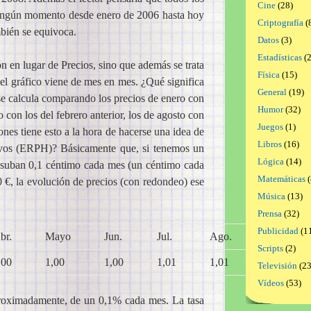
Cine
(28)
 ningún momento desde enero de 2006 hasta hoy
Criptografía
(
bién se equivoca.
Datos
(3)
Estadísticas
(2
n en lugar de Precios, sino que además se trata
Física
(15)
l gráfico viene de mes en mes. ¿Qué significa
General
(19)
 se calcula comparando los precios de enero con
Humor
(32)
o con los del febrero anterior, los de agosto con
Juegos
(1)
ones tiene esto a la hora de hacerse una idea de
Libros
(16)
evos (ERPH)? Básicamente que, si tenemos un
Lógica
(14)
e suban 0,1 céntimo cada mes (un céntimo cada
Matemáticas
(
0 €, la evolución de precios (con redondeo) ese
Música
(13)
Prensa
(32)
Publicidad
(1
br.
Mayo
Jun.
Jul.
Ago.
Sept.
Scripts
(2)
,00
1,00
1,00
1,01
1,01
1,01
Televisión
(23
Vídeos
(53)
proximadamente, de un 0,1% cada mes. La tasa