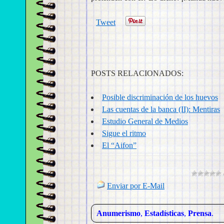
Tweet
POSTS RELACIONADOS:
Posible discriminación de los huevos
Las cuentas de la banca (II): Mentiras
Estudio General de Medios
Sigue el ritmo
El “Aifon”
Enviar por E-Mail
Anumerismo
,
Estadísticas
,
Prensa
.