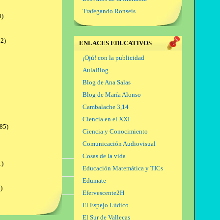
Trafegando Ronseis
8)
2)
ENLACES EDUCATIVOS
¡Ojú! con la publicidad
AulaBlog
Blog de Ana Salas
Blog de María Alonso
Cambalache 3,14
Ciencia en el XXI
85)
Ciencia y Conocimiento
Comunicación Audiovisual
Cosas de la vida
1)
Oct.
Nov.
Dic.
Educación Matemática y TICs
Edumate
1,01
1,01
1,01
)
Efervescente2H
El Espejo Lúdico
El Sur de Vallecas