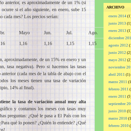
ño anterior, es aproximadamente de un 1% (si
ARCHIVO
 ocurre si el año siguiente, en enero, sube 15
enero 2014
(1
mo cada mes? Los precios serían:
junio 2013
(1
enero 2013
(1
br.
Mayo
Jun.
Jul.
Ago.
Sept.
diciembre 20
,16
1,16
1,16
1,15
1,15
1,15
agosto 2012
(
junio 2012
(2
son, aproximadamente, de un 15% en enero y un
mayo 2012
(2
an, tasa negativa). Pero si hacemos las tasas
noviembre 20
anterior (cada mes de la tabla de abajo con el
abril 2011
(1)
 todos los meses tienen una tasa de variación
marzo 2011
(1
pio, 14% al final).
febrero 2011
(
enero 2011
(5
tiene la tasa de variación anual muy alta
septiembre 2
 gráfico y contamos los meses con tasas muy
junio 2010
(1
as preguntas: ¿Qué le pasa a El País con los
marzo 2010
(1
? ¿Para qué lo ponen? ¿Quién lo entiende? ¿Qué
febrero 2010
(
os!