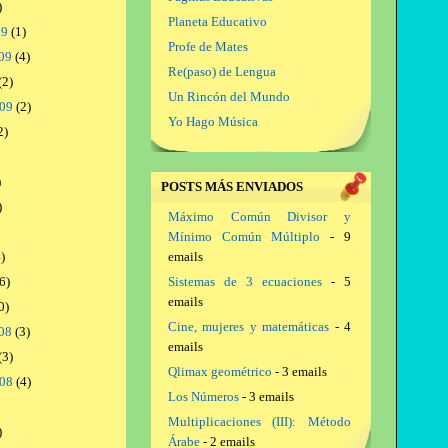
)
Planeta Educativo
09
(1)
Profe de Mates
09
(4)
Re(paso) de Lengua
(2)
Un Rincón del Mundo
009
(2)
Yo Hago Música
2)
)
POSTS MÁS ENVIADOS
)
Máximo Común Divisor y
Mínimo Común Múltiplo
- 9
)
emails
6)
Sistemas de 3 ecuaciones
- 5
emails
0)
Cine, mujeres y matemáticas
- 4
08
(3)
emails
(3)
Qlimax geométrico
- 3 emails
008
(4)
Los Números
- 3 emails
Multiplicaciones (III): Método
)
Árabe
- 2 emails