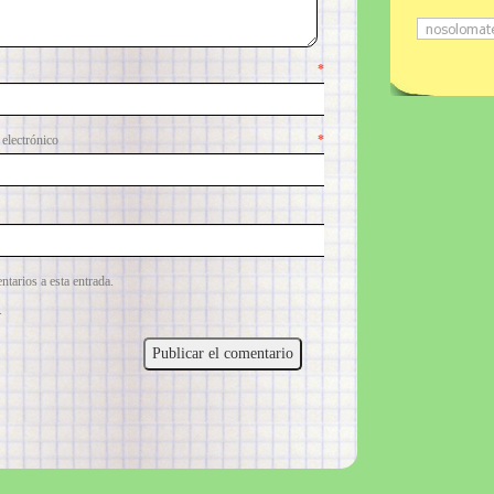
mbre
*
lectrónico
*
ntarios a esta entrada.
.