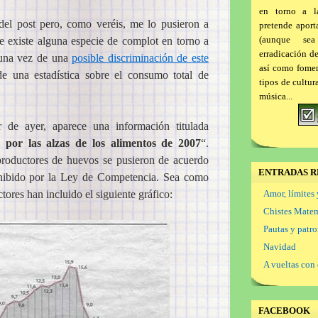
en torno a l
 del post pero, como veréis, me lo pusieron a
pretende aport
(aunque se
 existe alguna especie de complot en torno a
erradicación d
 una vez de una
posible discriminación de este
así como foment
e una estadística sobre el consumo total de
tipos de cultur
música...
 de ayer, aparece una información titulada
por las alzas de los alimentos de 2007
“.
productores de huevos se pusieron de acuerdo
ENTRADAS R
rohibido por la Ley de Competencia. Sea como
ctores han incluido el siguiente gráfico:
Amor, límites 
Chistes Mate
Pautas y patr
Navidad
A vueltas con 
FACEBOOK