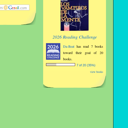
2026 Reading Challenge
Da-Beat
has read 7 books
toward their goal of 20
books.
7 of 20 (35%)
view books