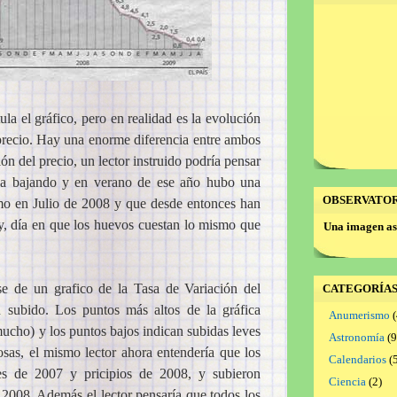
itula el gráfico, pero en realidad es la evolución
l precio. Hay una enorme diferencia entre ambos
ión del precio, un lector instruido podría pensar
aba bajando y en verano de ese año hubo una
OBSERVATO
imo en Julio de 2008 y que desde entonces han
y, día en que los huevos cuestan lo mismo que
Una imagen as
rse de un grafico de la Tasa de Variación del
CATEGORÍA
n subido. Los puntos más altos de la gráfica
Anumerismo
(
ucho) y los puntos bajos indican subidas leves
Astronomía
(9
osas, el mismo lector ahora entendería que los
Calendarios
(5
ales de 2007 y pricipios de 2008, y subieron
Ciencia
(2)
2008. Además el lector pensaría que todos los