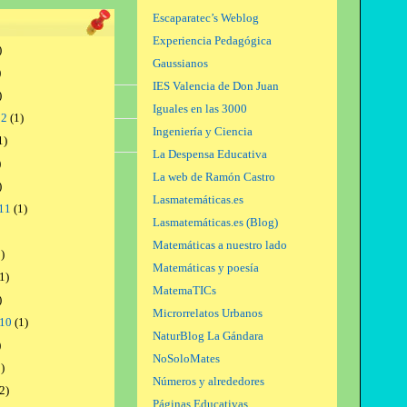
Escaparatec’s Weblog
Experiencia Pedagógica
)
Gaussianos
)
IES Valencia de Don Juan
)
Oct.
Nov.
Dic.
Iguales en las 3000
12
(1)
Ingeniería y Ciencia
1,15
1,15
1,15
1)
La Despensa Educativa
)
La web de Ramón Castro
)
Lasmatemáticas.es
11
(1)
Lasmatemáticas.es (Blog)
Matemáticas a nuestro lado
)
Matemáticas y poesía
1)
MatemaTICs
)
Microrrelatos Urbanos
010
(1)
NaturBlog La Gándara
)
NoSoloMates
)
Números y alrededores
2)
Páginas Educativas