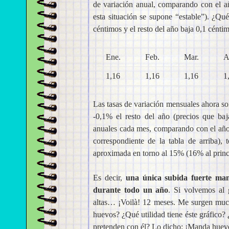
de variación anual, comparando con el a
esta situación se supone “estable”). ¿Qué
céntimos y el resto del año baja 0,1 cénti
Ene.
Feb.
Mar.
A
1,16
1,16
1,16
1
Las tasas de variación mensuales ahora 
-0,1% el resto del año (precios que baj
anuales cada mes, comparando con el año 
correspondiente de la tabla de arriba),
aproximada en torno al 15% (16% al princi
Es decir,
una única subida fuerte man
durante todo un año
. Si volvemos al
altas… ¡Voilà! 12 meses. Me surgen much
huevos? ¿Qué utilidad tiene éste gráfico
pretenden con él? Lo dicho: ¡Manda huev