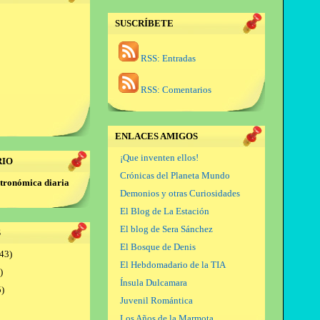
SUSCRÍBETE
RSS: Entradas
RSS: Comentarios
ENLACES AMIGOS
¡Que inventen ellos!
RIO
Crónicas del Planeta Mundo
tronómica diaria
Demonios y otras Curiosidades
El Blog de La Estación
El blog de Sera Sánchez
S
El Bosque de Denis
43)
El Hebdomadario de la TIA
)
Ínsula Dulcamara
)
Juvenil Romántica
Los Años de la Marmota