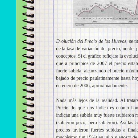
Evolución del Precio de los Huevos
, se t
de la tasa de variación del precio, no de
conceptos. Si el gráfico reflejara la evoluc
que a principios de 2007 el precio est
fuerte subida, alcanzando el precio máx
bajado de precio paulatinamente hasta ho
en enero de 2006, aproximadamente.
Nada más lejos de la realidad. Al trata
Precio, lo que nos indica es cuánto ha
indican una subida muy fuerte (subieron m
(subieron poco, pero subieron). Así las c
precios tuvieron fuertes subidas a fin
muchísimo (un 15%) en julio y agosto de 