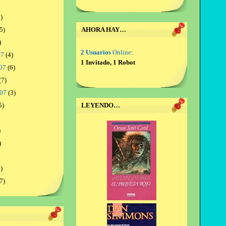
)
5)
AHORA HAY…
)
2 Usuarios
Online
:
07
(4)
1 Invitado, 1 Robot
07
(6)
(7)
007
(3)
5)
LEYENDO…
)
)
)
7)