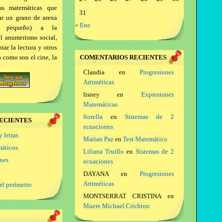
as matemáticas que
31
ar un grano de arena
« Ene
a pequeño) a la
el anumerismo social,
ar la lectura y otros
a como son el cine, la
COMENTARIOS RECIENTES
Claudia
en
Progresiones
Aritméticas
lisney
en
Expresiones
Matemáticas
fiorella
en
Sistemas de 2
ECIENTES
ecuaciones
y letras
Marian Paz
en
Test Matemático
máticos
Liliana Truillo
en
Sistemas de 2
ones
ecuaciones
DAYANA
en
Progresiones
Aritméticas
el perímetro
MONTSERRAT CRISTINA
en
Muere Michael Crichton