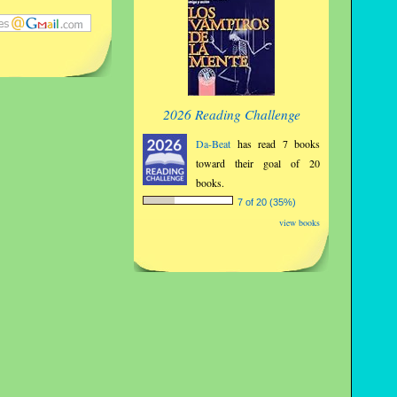
2026 Reading Challenge
Da-Beat
has read 7 books
toward their goal of 20
books.
7 of 20 (35%)
view books