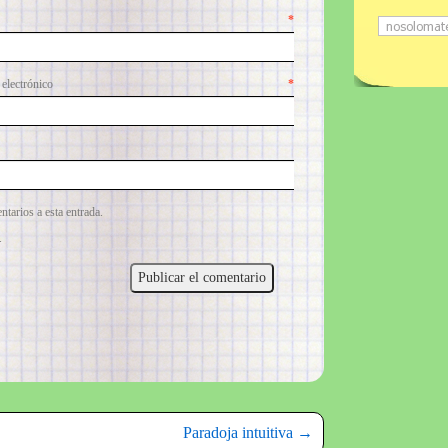
mbre
*
lectrónico
*
ntarios a esta entrada.
.
Paradoja intuitiva
→