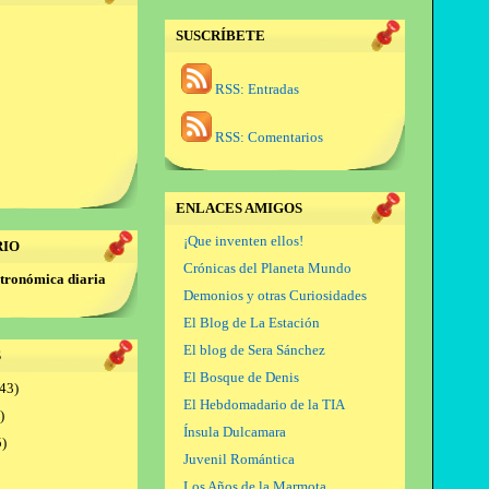
SUSCRÍBETE
RSS: Entradas
RSS: Comentarios
ENLACES AMIGOS
¡Que inventen ellos!
RIO
Crónicas del Planeta Mundo
tronómica diaria
Demonios y otras Curiosidades
El Blog de La Estación
El blog de Sera Sánchez
S
El Bosque de Denis
43)
El Hebdomadario de la TIA
)
Ínsula Dulcamara
)
Juvenil Romántica
Los Años de la Marmota