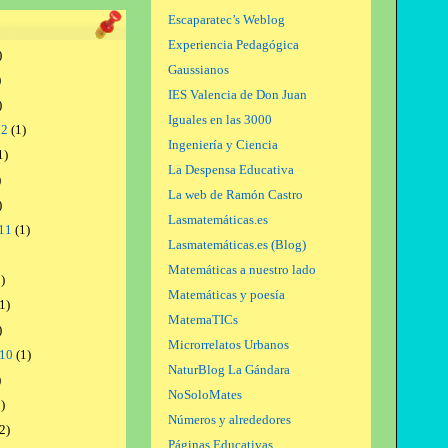
Escaparatec’s Weblog
Experiencia Pedagógica
)
Gaussianos
)
IES Valencia de Don Juan
)
Iguales en las 3000
12
(1)
Ingeniería y Ciencia
1)
La Despensa Educativa
)
La web de Ramón Castro
)
Lasmatemáticas.es
11
(1)
Lasmatemáticas.es (Blog)
Matemáticas a nuestro lado
)
Matemáticas y poesía
1)
MatemaTICs
)
Microrrelatos Urbanos
010
(1)
NaturBlog La Gándara
)
NoSoloMates
)
Números y alrededores
2)
Páginas Educativas