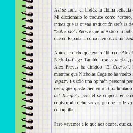
Así se titula, en inglés, la última pelícu
Mi diccionario lo traduce como “
astuto,
indica que la buena traducción sería la 
“
Sabiendo
“. Parece que ni Astuto ni Sabi
que en España la conoceremos como “
Señ
Antes he dicho que era la última de Alex 
Nicholas Cage. También eso es verdad, per
Alex Proyas ha dirigido “
El Cuervo
“, 
mientras que Nicholas Cage no ha vuelto 
Vegas
“. Es sólo una opinión personal per
decir, que queda bien en un tipo limitad
del Tiempo
“, pero él se empeña en emu
equivocado debo ser yo, porque no le va
en taquilla.
Pero vayamos a lo que nos ocupa, que es, en