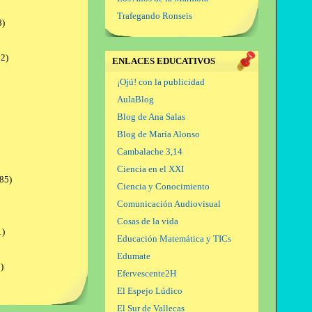
Trafegando Ronseis
8)
2)
ENLACES EDUCATIVOS
¡Ojú! con la publicidad
AulaBlog
Blog de Ana Salas
Blog de María Alonso
Cambalache 3,14
Ciencia en el XXI
85)
Ciencia y Conocimiento
Comunicación Audiovisual
Cosas de la vida
1)
Educación Matemática y TICs
Edumate
)
Efervescente2H
El Espejo Lúdico
El Sur de Vallecas