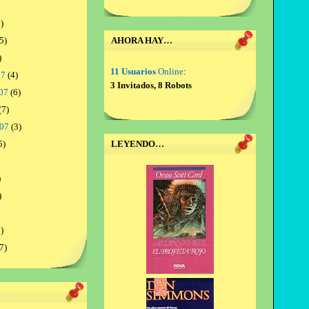
)
5)
AHORA HAY…
)
11 Usuarios
Online
:
07
(4)
3 Invitados, 8 Robots
07
(6)
(7)
007
(3)
5)
LEYENDO…
)
)
)
7)