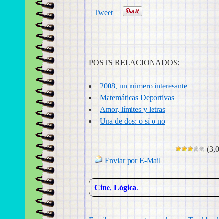
Tweet
POSTS RELACIONADOS:
2008, un número interesante
Matemáticas Deportivas
Amor, límites y letras
Una de dos: o sí o no
(3,0
Enviar por E-Mail
Cine
,
Lógica
.