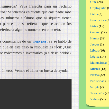
Cine
(28)
 números?
Vaya frasecita para un reclamo
Criptografía
(
ros? Si tenemos en cuenta que casi nadie sabe
Datos
(3)
hay números altísimos que ni siquiera tienen
Estadísticas
(2
no parece que se refiera a que se acaben los
Física
(15)
ferirse a algunos números en concreto.
General
(19)
Humor
(32)
os comentarios de un
viejo post
ya se habló de
Juegos
(1)
 que en este caso la respuesta es fácil: ¿Qué
Libros
(16)
 volveremos a inventarlos (o a descubrirlos).
Lógica
(14)
Matemáticas
(
Música
(13)
s números. Vemos el tráiler en busca de ayuda:
Prensa
(32)
Publicidad
(1
Scripts
(2)
Televisión
(23
Vídeos
(53)