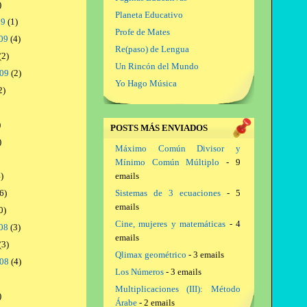
)
Planeta Educativo
09
(1)
Profe de Mates
09
(4)
Re(paso) de Lengua
(2)
Un Rincón del Mundo
009
(2)
Yo Hago Música
2)
)
POSTS MÁS ENVIADOS
)
Máximo Común Divisor y
Mínimo Común Múltiplo
- 9
)
emails
6)
Sistemas de 3 ecuaciones
- 5
emails
0)
Cine, mujeres y matemáticas
- 4
08
(3)
emails
(3)
Qlimax geométrico
- 3 emails
008
(4)
Los Números
- 3 emails
Multiplicaciones (III): Método
)
Árabe
- 2 emails