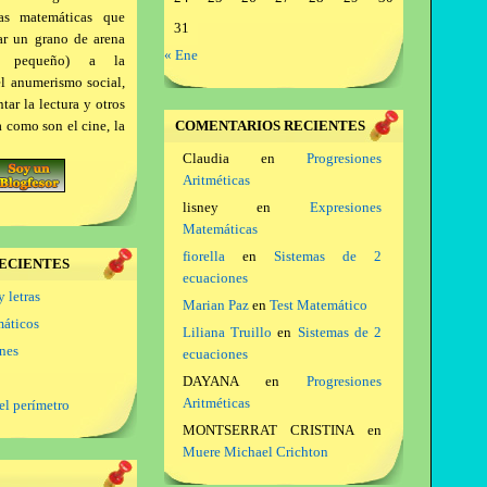
as matemáticas que
31
ar un grano de arena
« Ene
a pequeño) a la
el anumerismo social,
ar la lectura y otros
a como son el cine, la
COMENTARIOS RECIENTES
Claudia
en
Progresiones
Aritméticas
lisney
en
Expresiones
Matemáticas
fiorella
en
Sistemas de 2
ECIENTES
ecuaciones
y letras
Marian Paz
en
Test Matemático
máticos
Liliana Truillo
en
Sistemas de 2
ones
ecuaciones
DAYANA
en
Progresiones
Aritméticas
el perímetro
MONTSERRAT CRISTINA
en
Muere Michael Crichton