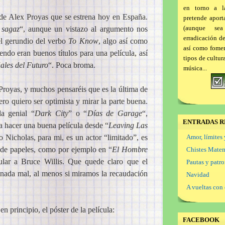
en torno a l
la de Alex Proyas que se estrena hoy en España.
pretende aport
(aunque se
 sagaz
“, aunque un vistazo al argumento nos
erradicación d
del gerundio del verbo
To Know
, algo así como
así como foment
endo eran buenos títulos para una película, así
tipos de cultur
ales del Futuro
“. Poca broma.
música...
Proyas, y muchos pensaréis que es la última de
o quiero ser optimista y mirar la parte buena.
la genial “
Dark City
” o “
Días de Garage
“,
ENTRADAS R
a hacer una buena película desde “
Leaving Las
o Nicholas, para mi, es un actor “limitado”, es
Amor, límites 
o de papeles, como por ejemplo en “
El Hombre
Chistes Mate
lar a Bruce Willis. Que quede claro que el
Pautas y patr
 nada mal, al menos si miramos la recaudación
Navidad
A vueltas con 
 principio, el póster de la película:
FACEBOOK