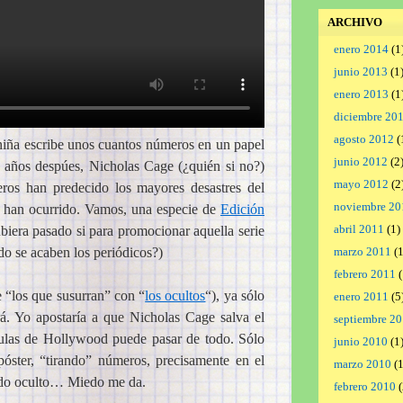
ARCHIVO
enero 2014
(1
junio 2013
(1
enero 2013
(1
diciembre 20
agosto 2012
(
niña escribe unos cuantos números en un papel
junio 2012
(2
0 años despúes, Nicholas Cage (¿quién si no?)
mayo 2012
(2
ros han predecido los mayores desastres del
noviembre 20
o han ocurrido. Vamos, una especie de
Edición
abril 2011
(1)
iera pasado si para promocionar aquella serie
o se acaben los periódicos?)
marzo 2011
(1
febrero 2011
(
de “los que susurran” con “
los ocultos
“), ya sólo
enero 2011
(5
ará. Yo apostaría a que Nicholas Cage salva el
septiembre 2
ículas de Hollywood puede pasar de todo. Sólo
junio 2010
(1
óster, “tirando” números, precisamente en el
marzo 2010
(1
cado oculto… Miedo me da.
febrero 2010
(