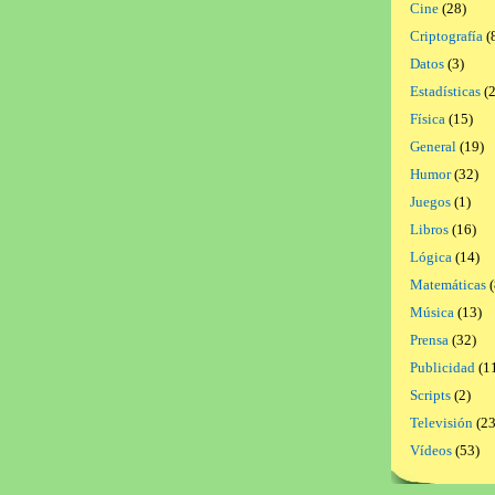
Cine
(28)
Criptografía
(
Datos
(3)
Estadísticas
(2
Física
(15)
General
(19)
Humor
(32)
Juegos
(1)
Libros
(16)
Lógica
(14)
Matemáticas
(
Música
(13)
Prensa
(32)
Publicidad
(1
Scripts
(2)
Televisión
(23
Vídeos
(53)