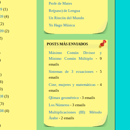
)
Profe de Mates
09
(1)
Re(paso) de Lengua
09
(4)
Un Rincón del Mundo
(2)
Yo Hago Música
009
(2)
2)
POSTS MÁS ENVIADOS
)
Máximo Común Divisor y
Mínimo Común Múltiplo
- 9
)
emails
Sistemas de 3 ecuaciones
- 5
)
emails
6)
Cine, mujeres y matemáticas
- 4
0)
emails
08
(3)
Qlimax geométrico
- 3 emails
(3)
Los Números
- 3 emails
008
(4)
Multiplicaciones (III): Método
Árabe
- 2 emails
)