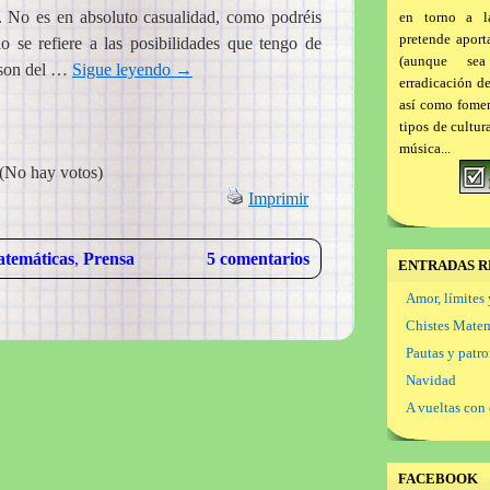
t. No es en absoluto casualidad, como podréis
en torno a l
pretende aport
o se refiere a las posibilidades que tengo de
(aunque se
e son del …
Sigue leyendo
→
erradicación d
así como foment
tipos de cultur
música...
(No hay votos)
Imprimir
temáticas
,
Prensa
5 comentarios
ENTRADAS R
Amor, límites 
Chistes Mate
Pautas y patr
Navidad
A vueltas con 
FACEBOOK