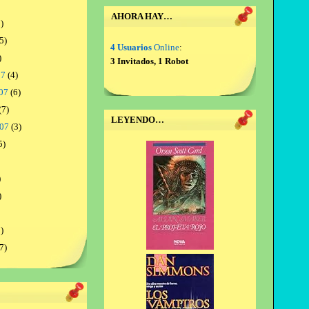
AHORA HAY…
)
5)
4 Usuarios
Online
:
)
3 Invitados, 1 Robot
07
(4)
07
(6)
(7)
LEYENDO…
007
(3)
5)
)
)
)
7)