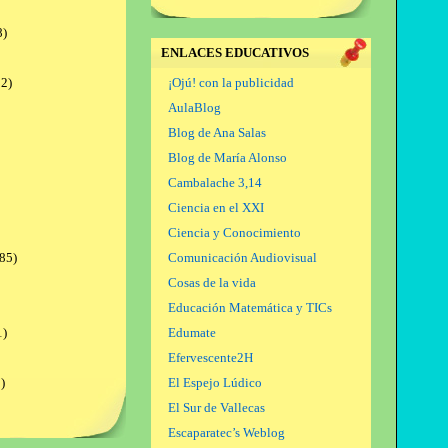
8)
ENLACES EDUCATIVOS
2)
¡Ojú! con la publicidad
AulaBlog
Blog de Ana Salas
Blog de María Alonso
Cambalache 3,14
Ciencia en el XXI
Ciencia y Conocimiento
85)
Comunicación Audiovisual
Cosas de la vida
Educación Matemática y TICs
1)
Edumate
Efervescente2H
)
El Espejo Lúdico
El Sur de Vallecas
Escaparatec’s Weblog