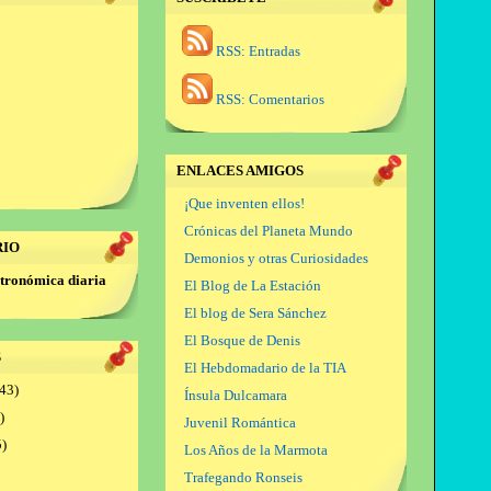
RSS: Entradas
RSS: Comentarios
ENLACES AMIGOS
¡Que inventen ellos!
Crónicas del Planeta Mundo
RIO
Demonios y otras Curiosidades
tronómica diaria
El Blog de La Estación
El blog de Sera Sánchez
El Bosque de Denis
S
El Hebdomadario de la TIA
43)
Ínsula Dulcamara
)
Juvenil Romántica
)
Los Años de la Marmota
Trafegando Ronseis