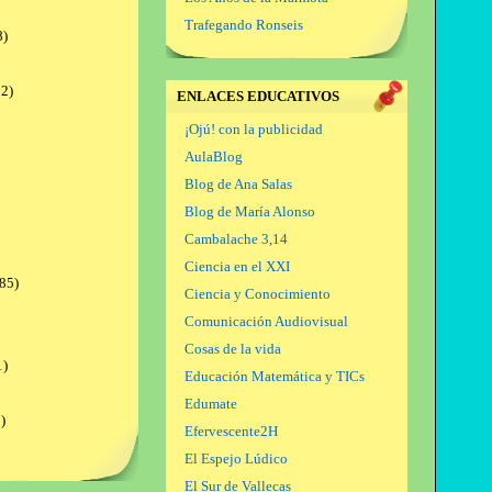
Trafegando Ronseis
8)
2)
ENLACES EDUCATIVOS
¡Ojú! con la publicidad
AulaBlog
Blog de Ana Salas
Blog de María Alonso
Cambalache 3,14
Ciencia en el XXI
85)
Ciencia y Conocimiento
Comunicación Audiovisual
Cosas de la vida
1)
Educación Matemática y TICs
Edumate
)
Efervescente2H
El Espejo Lúdico
El Sur de Vallecas