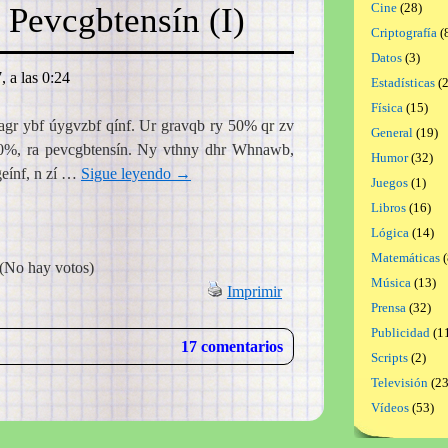
Cine
(28)
 Pevcgbtensín (I)
Criptografía
(
Datos
(3)
, a las 0:24
Estadísticas
(2
Física
(15)
agr ybf úygvzbf qínf. Ur gravqb ry 50% qr zv
General
(19)
50%, ra pevcgbtensín. Ny vthny dhr Whnawb,
Humor
(32)
geínf, n zí …
Sigue leyendo
→
Juegos
(1)
Libros
(16)
Lógica
(14)
Matemáticas
(
(No hay votos)
Música
(13)
Imprimir
Prensa
(32)
Publicidad
(1
17 comentarios
Scripts
(2)
Televisión
(23
Vídeos
(53)