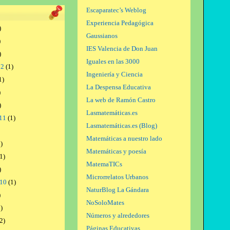
Escaparatec’s Weblog
Experiencia Pedagógica
)
Gaussianos
)
IES Valencia de Don Juan
)
Iguales en las 3000
12
(1)
Ingeniería y Ciencia
1)
La Despensa Educativa
)
La web de Ramón Castro
)
Lasmatemáticas.es
11
(1)
Lasmatemáticas.es (Blog)
Matemáticas a nuestro lado
)
Matemáticas y poesía
1)
MatemaTICs
)
Microrrelatos Urbanos
010
(1)
NaturBlog La Gándara
)
NoSoloMates
)
Números y alrededores
2)
Páginas Educativas