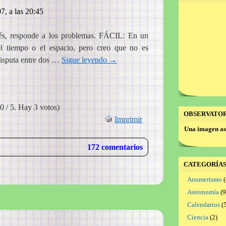
7, a las 20:45
pués, responde a los problemas. FÁCIL: En un
el tiempo o el espacio, pero creo que no es
disputa entre dos …
Sigue leyendo
→
0 / 5. Hay 3 votos)
OBSERVATO
Imprimir
Una imagen as
172 comentarios
CATEGORÍA
Anumerismo
(
Astronomía
(9
Calendarios
(5
Ciencia
(2)