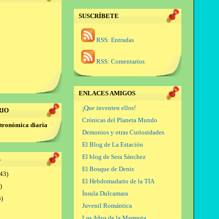
SUSCRÍBETE
RSS: Entradas
RSS: Comentarios
ENLACES AMIGOS
¡Que inventen ellos!
RIO
Crónicas del Planeta Mundo
tronómica diaria
Demonios y otras Curiosidades
El Blog de La Estación
El blog de Sera Sánchez
S
El Bosque de Denis
43)
El Hebdomadario de la TIA
)
Ínsula Dulcamara
)
Juvenil Romántica
Los Años de la Marmota