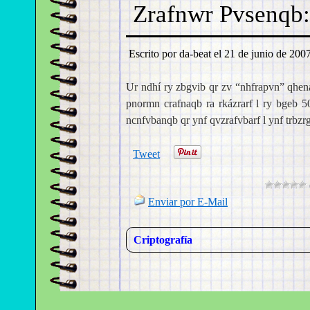
Zrafnwr Pvsenqb:
Escrito por da-beat el
21 de junio de 2007
Ur ndhí ry zbgvib qr zv “nhfrapvn” qhen
pnormn crafnaqb ra rkázrarf l ry bgeb 
ncnfvbanqb qr ynf qvzrafvbarf l ynf trbzr
Tweet
Enviar por E-Mail
Criptografía