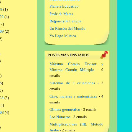
)
Planeta Educativo
09
(1)
Profe de Mates
09
(4)
Re(paso) de Lengua
(2)
Un Rincón del Mundo
009
(2)
Yo Hago Música
2)
)
POSTS MÁS ENVIADOS
)
Máximo Común Divisor y
Mínimo Común Múltiplo
- 9
)
emails
6)
Sistemas de 3 ecuaciones
- 5
emails
0)
Cine, mujeres y matemáticas
- 4
08
(3)
emails
(3)
Qlimax geométrico
- 3 emails
008
(4)
Los Números
- 3 emails
Multiplicaciones (III): Método
)
Árabe
- 2 emails