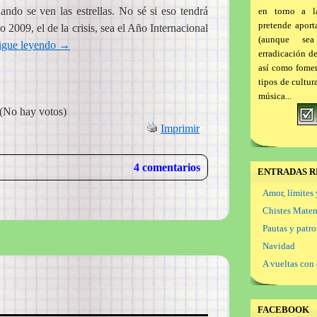
ndo se ven las estrellas. No sé si eso tendrá
en torno a l
pretende aport
 2009, el de la crisis, sea el Año Internacional
(aunque se
igue leyendo
→
erradicación d
así como foment
tipos de cultur
música...
(No hay votos)
Imprimir
4 comentarios
ENTRADAS R
Amor, límites 
Chistes Mate
Pautas y patr
Navidad
A vueltas con 
FACEBOOK