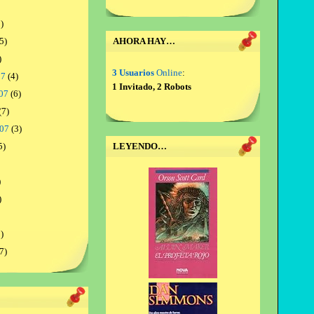
)
5)
AHORA HAY…
)
3 Usuarios
Online
:
07
(4)
1 Invitado, 2 Robots
07
(6)
(7)
007
(3)
5)
LEYENDO…
)
)
)
7)