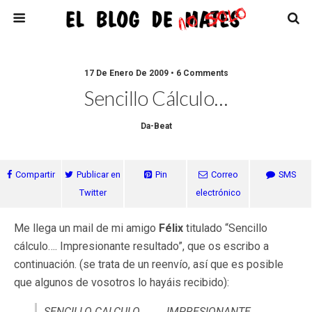
17 De Enero De 2009 • 6 Comments
Sencillo Cálculo…
Da-Beat
Compartir
Publicar en
Pin
Correo
SMS
Twitter
electrónico
Me llega un mail de mi amigo
Félix
titulado “Sencillo
cálculo…. Impresionante resultado”, que os escribo a
continuación. (se trata de un reenvío, así que es posible
que algunos de vosotros lo hayáis recibido):
SENCILLO CALCULO ……… IMPRESIONANTE