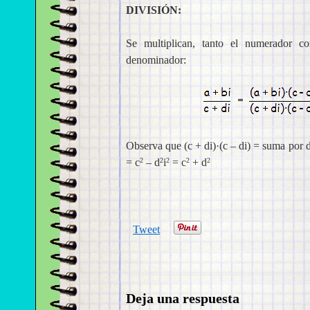
DIVISIÓN:
Se multiplican, tanto el numerador c
denominador:
Observa que (c + di)·(c – di) = suma por d
= c
– d
i
= c
+ d
2
2
2
2
2
Tweet
Deja una respuesta