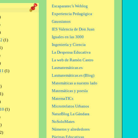
Escaparatec’s Weblog
Experiencia Pedagógica
)
Gaussianos
)
IES Valencia de Don Juan
)
Iguales en las 3000
12
(1)
Ingeniería y Ciencia
1)
La Despensa Educativa
)
La web de Ramón Castro
)
Lasmatemáticas.es
11
(1)
Lasmatemáticas.es (Blog)
Matemáticas a nuestro lado
)
Matemáticas y poesía
1)
MatemaTICs
)
Microrrelatos Urbanos
010
(1)
NaturBlog La Gándara
)
NoSoloMates
)
Números y alrededores
2)
Páginas Educativas