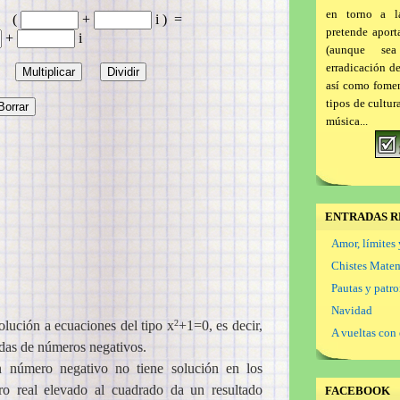
en torno a l
pretende aport
(aunque se
erradicación d
así como foment
tipos de cultur
música...
ENTRADAS R
Amor, límites 
Chistes Mate
Pautas y patr
Navidad
lución a ecuaciones del tipo x
+1=0, es decir,
2
A vueltas con 
adas de números negativos.
 número negativo no tiene solución en los
o real elevado al cuadrado da un resultado
FACEBOOK