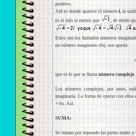
positivo.
Ahí es donde aparece el número
i
, la uni
es ni más ni menos que
, de modo qu
Estos son los llamados números imaginar
un número imaginario (bi), nos queda:
que es lo que se llama
número complejo
.
Los números complejos, por tanto, est
imaginaria. La forma de operar con ellos e
+ bx. Así:
SUMA:
Se suman por separado las partes reales y 