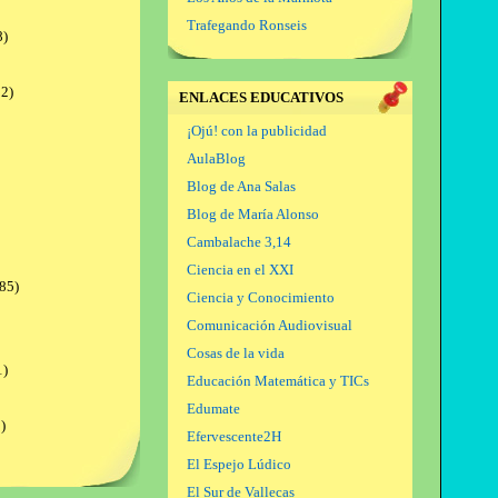
Trafegando Ronseis
8)
2)
ENLACES EDUCATIVOS
¡Ojú! con la publicidad
AulaBlog
Blog de Ana Salas
Blog de María Alonso
Cambalache 3,14
Ciencia en el XXI
85)
Ciencia y Conocimiento
Comunicación Audiovisual
Cosas de la vida
1)
Educación Matemática y TICs
Edumate
)
Efervescente2H
El Espejo Lúdico
El Sur de Vallecas