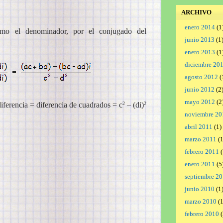
ARCHIVO
enero 2014
(1
omo el denominador, por el conjugado del
junio 2013
(1
enero 2013
(1
diciembre 20
agosto 2012
(
junio 2012
(2
mayo 2012
(2
iferencia = diferencia de cuadrados = c
– (di)
2
2
noviembre 20
abril 2011
(1)
marzo 2011
(1
febrero 2011
(
enero 2011
(5
septiembre 2
junio 2010
(1
marzo 2010
(1
febrero 2010
(