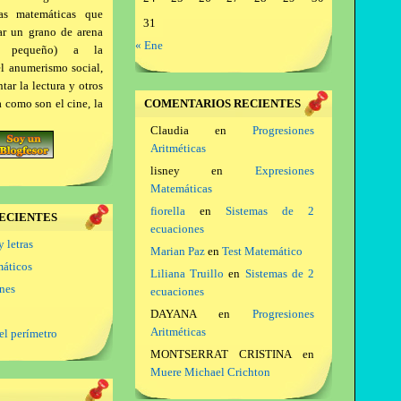
as matemáticas que
31
ar un grano de arena
« Ene
a pequeño) a la
el anumerismo social,
ar la lectura y otros
a como son el cine, la
COMENTARIOS RECIENTES
Claudia
en
Progresiones
Aritméticas
lisney
en
Expresiones
Matemáticas
fiorella
en
Sistemas de 2
ECIENTES
ecuaciones
y letras
Marian Paz
en
Test Matemático
máticos
Liliana Truillo
en
Sistemas de 2
ones
ecuaciones
DAYANA
en
Progresiones
Aritméticas
el perímetro
MONTSERRAT CRISTINA
en
Muere Michael Crichton