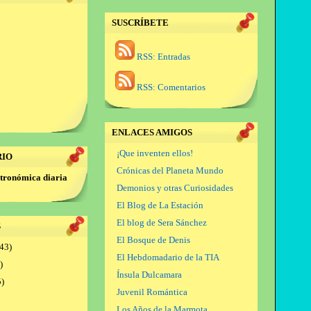
SUSCRÍBETE
RSS: Entradas
RSS: Comentarios
ENLACES AMIGOS
¡Que inventen ellos!
RIO
Crónicas del Planeta Mundo
tronómica diaria
Demonios y otras Curiosidades
El Blog de La Estación
El blog de Sera Sánchez
S
El Bosque de Denis
43)
El Hebdomadario de la TIA
)
Ínsula Dulcamara
)
Juvenil Romántica
Los Años de la Marmota