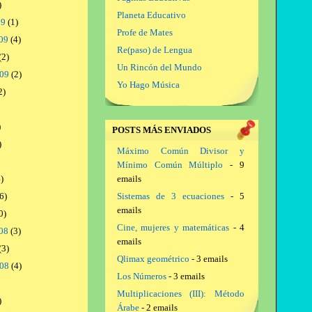
)
Planeta Educativo
09
(1)
Profe de Mates
09
(4)
Re(paso) de Lengua
(2)
Un Rincón del Mundo
009
(2)
Yo Hago Música
2)
)
POSTS MÁS ENVIADOS
)
Máximo Común Divisor y
Mínimo Común Múltiplo
- 9
)
emails
6)
Sistemas de 3 ecuaciones
- 5
emails
0)
Cine, mujeres y matemáticas
- 4
08
(3)
emails
(3)
Qlimax geométrico
- 3 emails
008
(4)
Los Números
- 3 emails
Multiplicaciones (III): Método
)
Árabe
- 2 emails