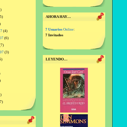
)
5)
AHORA HAY…
)
7 Usuarios
Online
:
07
(4)
7 Invitados
07
(6)
(7)
007
(3)
5)
LEYENDO…
)
)
)
7)