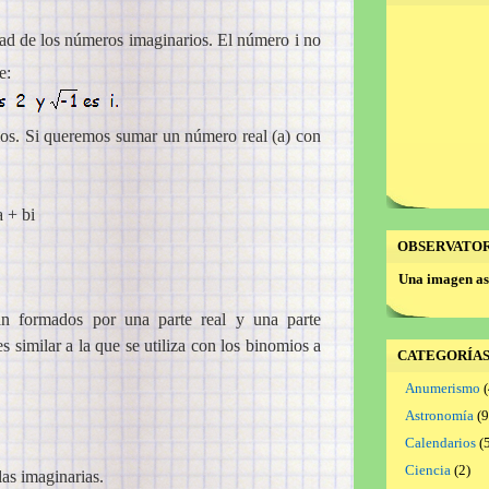
dad de los números imaginarios. El número i no
e:
ios. Si queremos sumar un número real (a) con
a + bi
OBSERVATO
Una imagen as
án formados por una parte real y una parte
s similar a la que se utiliza con los binomios a
CATEGORÍA
Anumerismo
(
Astronomía
(9
Calendarios
(5
Ciencia
(2)
las imaginarias.