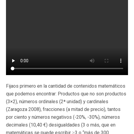
Fijaos primero en la cantidad de contenidos matemáticos
que podemos encontrar: Productos que no son productos
(3×2), números ordinales (2ª unidad) y cardinales
(Zaragoza 2008), fracciones (a mitad de precio), tantos
por ciento y números negativos (-20%, -30%), números
decimales (10,40 €) desigualdades (3 o más, que en
matemáticas se puede escribir
3 o “más de 300
≥