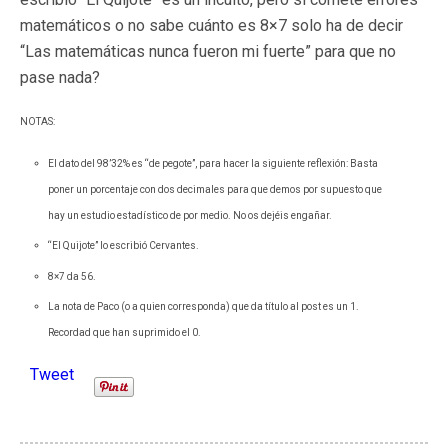
matemáticos o no sabe cuánto es 8×7 solo ha de decir
“Las matemáticas nunca fueron mi fuerte” para que no
pase nada?
NOTAS:
El dato del 98’32% es “de pegote”, para hacer la siguiente reflexión: Basta
poner un porcentaje con dos decimales para que demos por supuesto que
hay un estudio estadístico de por medio. No os dejéis engañar.
“El Quijote” lo escribió Cervantes.
8×7 da 56.
La nota de Paco (o a quien corresponda) que da título al post es un 1.
Recordad que han suprimido el 0.
Tweet