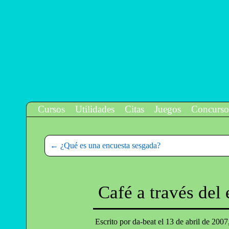
Cursos
Utilidades
Citas
Juegos
Concurso
←
¿Qué es una encuesta sesgada?
Café a través del 
Escrito por da-beat el
13 de abril de 2007,