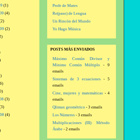
09
(1)
Profe de Mates
09
(4)
Re(paso) de Lengua
(2)
Un Rincón del Mundo
009
(2)
Yo Hago Música
2)
POSTS MÁS ENVIADOS
)
Máximo Común Divisor y
)
Mínimo Común Múltiplo
- 9
emails
)
Sistemas de 3 ecuaciones
- 5
6)
emails
0)
Cine, mujeres y matemáticas
- 4
08
(3)
emails
(3)
Qlimax geométrico
- 3 emails
008
(4)
Los Números
- 3 emails
Multiplicaciones (III): Método
Árabe
- 2 emails
)