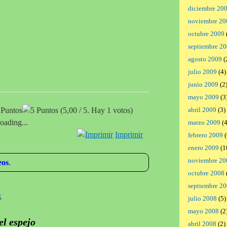
diciembre 20
noviembre 20
octubre 2009
septiembre 2
agosto 2009
(
julio 2009
(4)
junio 2009
(2
mayo 2009
(3
(5,00 / 5. Hay 1 votos)
abril 2009
(3)
oading...
marzo 2009
(4
Imprimir
febrero 2009
(
enero 2009
(1
noviembre 20
eos
.
octubre 2008
septiembre 2
k
julio 2008
(5)
mayo 2008
(2
el espejo
abril 2008
(2)