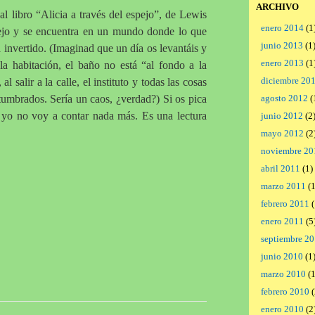
ARCHIVO
al libro “Alicia a través del espejo”, de Lewis
enero 2014
(1
spejo y se encuentra en un mundo donde lo que
junio 2013
(1
 invertido. (Imaginad que un día os levantáis y
enero 2013
(1
 la habitación, el baño no está “al fondo a la
diciembre 20
l salir a la calle, el instituto y todas las cosas
stumbrados. Sería un caos, ¿verdad?) Si os pica
agosto 2012
(
ue yo no voy a contar nada más. Es una lectura
junio 2012
(2
mayo 2012
(2
noviembre 20
abril 2011
(1)
marzo 2011
(1
febrero 2011
(
enero 2011
(5
septiembre 2
junio 2010
(1
marzo 2010
(1
febrero 2010
(
enero 2010
(2