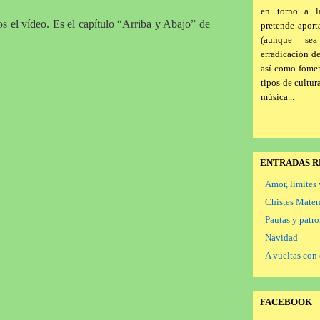
en torno a l
s el vídeo. Es el capítulo “Arriba y Abajo” de
pretende aport
(aunque se
erradicación d
así como foment
tipos de cultur
música...
ENTRADAS R
Amor, límites 
Chistes Mate
Pautas y patr
Navidad
A vueltas con 
FACEBOOK