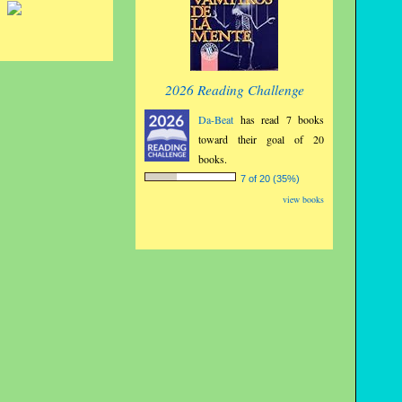
2026 Reading Challenge
Da-Beat
has read 7 books
toward their goal of 20
books.
7 of 20 (35%)
view books