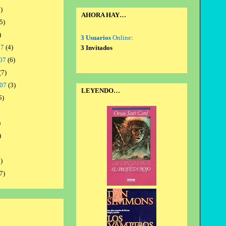
)
AHORA HAY…
5)
)
3 Usuarios
Online
:
07
(4)
3 Invitados
07
(6)
(7)
007
(3)
LEYENDO…
5)
)
)
)
7)