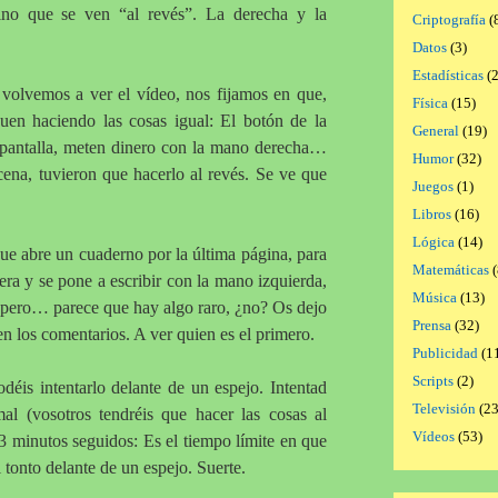
sino que se ven “al revés”. La derecha y la
Criptografía
(
Datos
(3)
Estadísticas
(2
volvemos a ver el vídeo, nos fijamos en que,
Física
(15)
guen haciendo las cosas igual: El botón de la
General
(19)
a pantalla, meten dinero con la mano derecha…
Humor
(32)
cena, tuvieron que hacerlo al revés. Se ve que
Juegos
(1)
Libros
(16)
Lógica
(14)
ue abre un cuaderno por la última página, para
Matemáticas
(
era y se pone a escribir con la mano izquierda,
Música
(13)
 pero… parece que hay algo raro, ¿no? Os dejo
Prensa
(32)
en los comentarios. A ver quien es el primero.
Publicidad
(1
Scripts
(2)
odéis intentarlo delante de un espejo. Intentad
Televisión
(23
al (vosotros tendréis que hacer las cosas al
Vídeos
(53)
3 minutos seguidos: Es el tiempo límite en que
tonto delante de un espejo. Suerte.