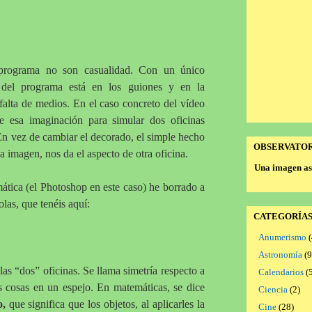
e programa no son casualidad. Con un único
 del programa está en los guiones y en la
falta de medios. En el caso concreto del vídeo
 esa imaginación para simular dos oficinas
 En vez de cambiar el decorado, el simple hecho
OBSERVATO
la imagen, nos da el aspecto de otra oficina.
Una imagen as
tica (el Photoshop en este caso) he borrado a
olas, que tenéis aquí:
CATEGORÍA
Anumerismo
(
Astronomía
(9
las “dos” oficinas. Se llama simetría respecto a
Calendarios
(5
s cosas en un espejo. En matemáticas, se dice
Ciencia
(2)
o,
que significa que los objetos, al aplicarles la
Cine
(28)