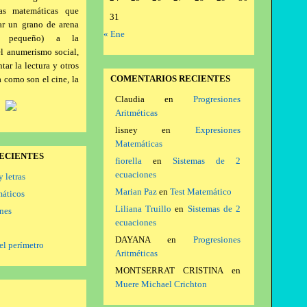
as matemáticas que
31
ar un grano de arena
« Ene
a pequeño) a la
el anumerismo social,
ar la lectura y otros
COMENTARIOS RECIENTES
a como son el cine, la
Claudia
en
Progresiones
Aritméticas
lisney
en
Expresiones
Matemáticas
ECIENTES
fiorella
en
Sistemas de 2
ecuaciones
y letras
Marian Paz
en
Test Matemático
máticos
Liliana Truillo
en
Sistemas de 2
ones
ecuaciones
DAYANA
en
Progresiones
el perímetro
Aritméticas
MONTSERRAT CRISTINA
en
Muere Michael Crichton