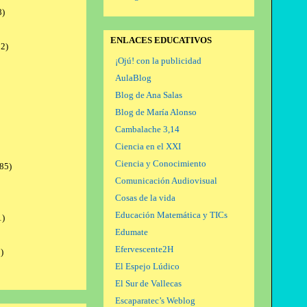
8)
ENLACES EDUCATIVOS
2)
¡Ojú! con la publicidad
AulaBlog
Blog de Ana Salas
Blog de María Alonso
Cambalache 3,14
Ciencia en el XXI
Ciencia y Conocimiento
85)
Comunicación Audiovisual
Cosas de la vida
Educación Matemática y TICs
1)
Edumate
Efervescente2H
)
El Espejo Lúdico
El Sur de Vallecas
Escaparatec’s Weblog