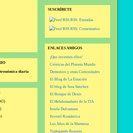
SUSCRÍBETE
RSS: Entradas
RSS: Comentarios
ENLACES AMIGOS
¡Que inventen ellos!
RIO
Crónicas del Planeta Mundo
tronómica diaria
Demonios y otras Curiosidades
El Blog de La Estación
El blog de Sera Sánchez
S
El Bosque de Denis
43)
El Hebdomadario de la TIA
)
Ínsula Dulcamara
)
Juvenil Romántica
Los Años de la Marmota
Trafegando Ronseis