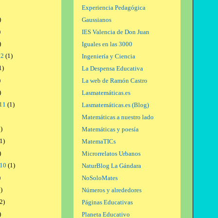
Experiencia Pedagógica
)
Gaussianos
)
IES Valencia de Don Juan
)
Iguales en las 3000
12
(1)
Ingeniería y Ciencia
1)
La Despensa Educativa
)
La web de Ramón Castro
)
Lasmatemáticas.es
11
(1)
Lasmatemáticas.es (Blog)
Matemáticas a nuestro lado
)
Matemáticas y poesía
1)
MatemaTICs
)
Microrrelatos Urbanos
010
(1)
NaturBlog La Gándara
)
NoSoloMates
)
Números y alrededores
2)
Páginas Educativas
)
Planeta Educativo