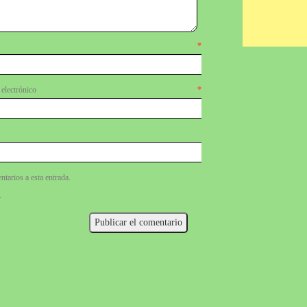
mbre
*
lectrónico
*
ntarios a esta entrada.
.