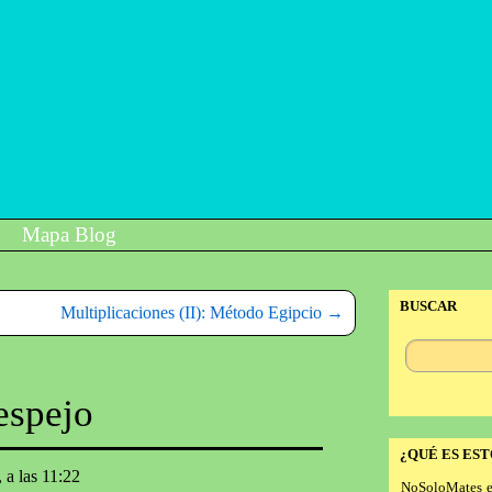
Mapa Blog
BUSCAR
Multiplicaciones (II): Método Egipcio
→
espejo
¿QUÉ ES EST
 a las 11:22
NoSoloMates e